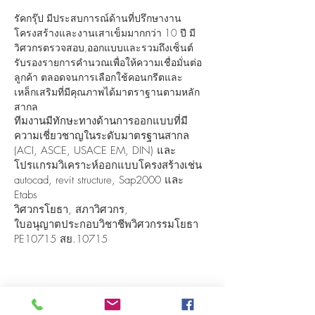
รัคกรุ๊ป มีประสบการณ์ด้านที่ปรึกษางาน
โครงสร้างและงานเสาเข็มมากกว่า 10 ปี มี
วิศวกรตรวจสอบ,ออกแบบและรวมถึงเซ็นต์
รับรองรายการคำนวณเพื่อให้ความเชื่อมั่นต่อ
ลูกค้า ตลอดจนการเลือกใช้คอนกรีตและ
เหล็กเสริมที่มีคุณภาพได้มาตราฐานตามหลัก
สากล
ทีมงานมีทักษะทางด้านการออกแบบที่มี
ความเชี่ยวชาญในระดับมาตรฐานสากล
(ACI, ASCE, USACE EM, DIN) และ
โปรแกรมวิเคราะห์ออกแบบโครงสร้างเช่น
autocad, revit structure, Sap2000 และ
Etabs
วิศวกรโยธา, สภาวิศวกร,
ใบอนุญาตประกอบวิชาชีพวิศวกรรมโยธา
PE10715 สย.10715