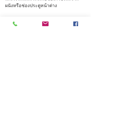
ผนังหรือช่องประตูหน้าต่าง
5. ปรับสภาพแวดล้อม
การอยู่แบบพึ่งพาธรรมชาติจะช่วยแก้หรือ
ลดปัญหาทุกอย่างได้ในตัวเอง การสร้าง
สภาพแวดล้อมรอบบ้านให้ดี มีต้นไม้ใหญ่
ให้ร่มเงากับบ้าน มีพื้นดินและไม้คลุมดินที่
ช่วยกักเก็บความชื้นทำให้อากาศบริเวณ
ผิวดินเย็น มีไม้พุ่มช่วยกรองฝุ่นละออง 
เมื่อมีลมพัดผ่านก็จะนำความเย็นเข้าสู่
บ้านและลดความร้อนให้บ้านอยู่สบายและ
รู้สึกสดชื่น