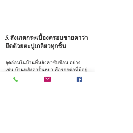
5.สังเกตกระเบื้องครอบชายคาว่า
ยึดด้วยตะปูเกลียวทุกชิ้น
จุดอ่อนในบ้านที่หลังคาซับซ้อน อย่าง
เช่น บ้านหลังคาปั้นหยา คือรอยต่อที่มีอยู่
หลายจุดไม่ว่าจะเป็นสันหลังคาและตะเข้
สัน และจุดที่มักละเลยคือกระเบื้องครอบ 
ที่เป็นส่วนสำคัญในการปกคลุมป้องกัน
รอยต่อทุกจุดจากน้ำฝน โดยเฉพาะบริเวณ
กระเบื้องครอบชายคาที่ต้องตรวจสอบให้
มั่นใจว่าแข็งแรง ทนต่อแรงลม โดยสังเกต
ดูว่ากระเบื้องต้องยึดด้วยตะปูเกลียวทุกรู
ของกระเบื้อง ซึ่งมองเห็นร่องรอยหัวตะปู