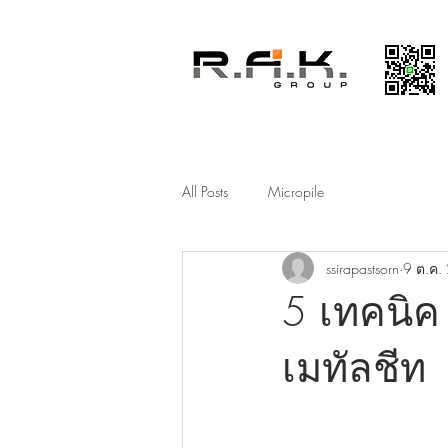
All Posts
Micropile
ssirapastsorn
9 ต.ค.
5 เทคนิค 
เมทัลชีท