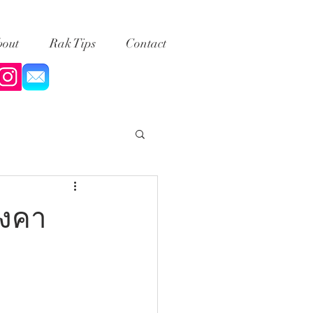
out
Rak Tips
Contact
ังคา