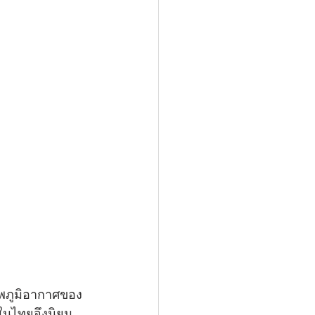
าพภูมิอากาศของ
นในไทยจึงนิยม