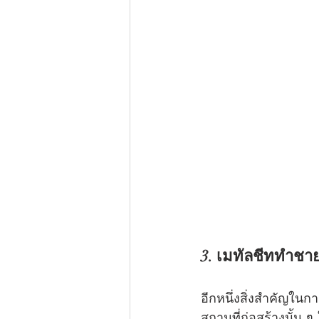
3. เมทัลชีททำชาย
อีกหนึ่งสิ่งสำคัญใ
สถานที่ก่อสร้างนั้น