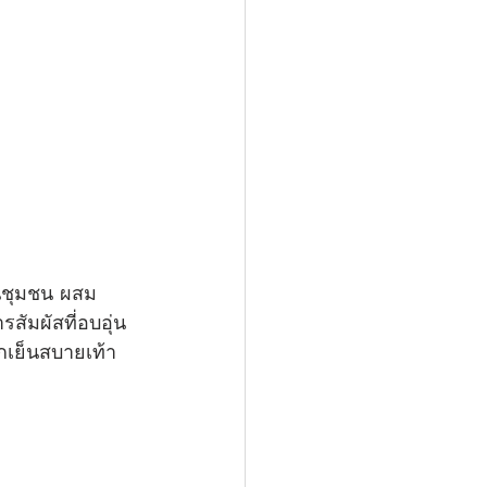
รสัมผัสที่อบอุ่น
ึกเย็นสบายเท้า