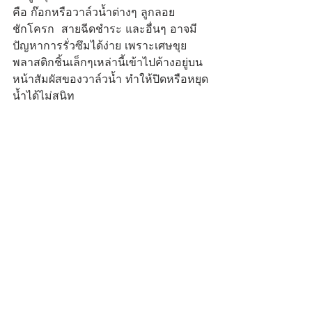
คือ ก๊อกหรือวาล์วน้ำต่างๆ ลูกลอย
ชักโครก  สายฉีดชำระ และอื่นๆ อาจมี
ปัญหาการรั่วซึมได้ง่าย เพราะเศษขุย
พลาสติกชิ้นเล็กๆเหล่านี้เข้าไปค้างอยู่บน
หน้าสัมผัสของวาล์วน้ำ ทำให้ปิดหรือหยุด
น้ำได้ไม่สนิท 