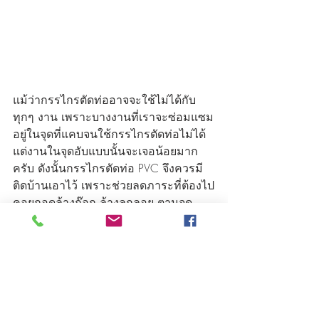
แม้ว่ากรรไกรตัดท่ออาจจะใช้ไม่ได้กับ
ทุกๆ งาน เพราะบางงานที่เราจะซ่อมแซม
อยู่ในจุดที่แคบจนใช้กรรไกรตัดท่อไม่ได้ 
แต่งานในจุดอับแบบนั้นจะเจอน้อยมาก
ครับ ดังนั้นกรรไกรตัดท่อ PVC จึงควรมี
ติดบ้านเอาไว้ เพราะช่วยลดภาระที่ต้องไป
คอยถอดล้างก๊อก ล้างลูกลอย ตามจุด
ต่างๆ ภายในบ้าน แล้วก็ไม่ต้องห่วงว่าจะ
ต้องรื้อระบบท่อประปาในบ้านใหม่ด้วย
ครับ
เรื่องและภาพ 
บ้านนายช่าง
ขอบคุณทีมา: บ้านและสวน