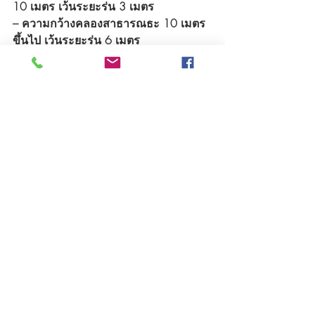
10 เมตร เว้นระยะร่น 3 เมตร
– ความกว้างคลองสาธารณธะ 10 เมตร
ขึ้นไป เว้นระยะร่น 6 เมตร
– ที่ดินติดแหล่งน้ำสาธารณะขนาดใหญ่ 
เว้นระยะร่น 12 เมตร
การเว้นระยะร่นตาม พรบ. ควบคุมอาคาร
กำหนดไว้นั้น จะช่วยป้องกันให้การอยู่
อาศัยริมน้ำปลอดภัยยิ่งขึ้น เพราะลำน้ำ
บางแห่งอาจเกิดภัยพิบัติเมื่อไหร่ไม่อาจ
คาดการณ์ได้ อาทิ น้ำป่าไหลหลาก ดิน
โคลนถล่ม หรือแม้แต่เหตุการณ์น้ำล้นตะ
หลิ่ง และการควบคุมพื้นที่ริมน้ำ จะช่วย
ให้ผังเมืองดูงดงามตาขึ้นนั่นเองครับ
กรณีศึกษา
 : ผู้เขียนได้รับการติดต่องาน
ออกแบบของลูกค้าท่านหนึ่ง มีที่ดินริมแม่
น้ำปิง ที่ดินดังกล่าวมีขนาด 20 x 12 
เมตร เนื่องด้วยแม่น้ำปิงเป็นแม่น้ำขนาด