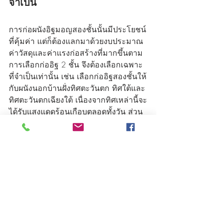
จำเป็น
การก่อผนังอิฐมอญสองชั้นนั้นมีประโยชน์
ที่คุ้มค่า แต่ก็ต้องแลกมาด้วยงบประมาณ
ค่าวัสดุและค่าแรงก่อสร้างที่มากขึ้นตาม 
การเลือกก่ออิฐ 2 ชั้น จึงต้องเลือกเฉพาะ
ที่จำเป็นเท่านั้น เช่น เลือกก่ออิฐสองชั้นให้
กับผนังนอกบ้านฝั่งทิศตะวันตก ทิศใต้และ
ทิศตะวันตกเฉียงใต้ เนื่องจากทิศเหล่านี้จะ
ได้รับแสงแดดร้อนเกือบตลอดทั้งวัน ส่วน
ทิศเหนือและทิศตะวันออกแดดไม่แรง
มาก ก่อชั้นเดียวก็เพียงพอครับ
ส่วนผนังห้องภายในบ้าน ไม่จำเป็นต้องก่อ
สองชั้น เว้นแต่ต้องการความสวยงามด้าน
ดีไซน์ หรือป้องกันเสียงรบกวนในบางห้อง